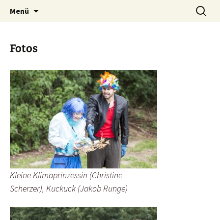
Klimakultur macht Schule
Zum
Suchen
Kunst schafft Wissen e.V.
Menü
Inhalt
nach:
springen
Fotos
Kleine Klimaprinzessin (Christine
Scherzer), Kuckuck (Jakob Runge)