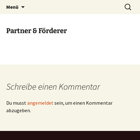
Klimakultur macht Schule
Zum
Suchen
Kunst schafft Wissen e.V.
Menü
Inhalt
nach:
springen
Partner & Förderer
Schreibe einen Kommentar
Du musst
angemeldet
sein, um einen Kommentar
abzugeben.