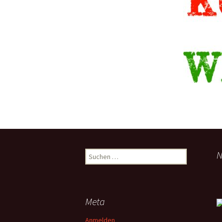
Spendenkonto
Suchen
N
nach:
Meta
Anmelden