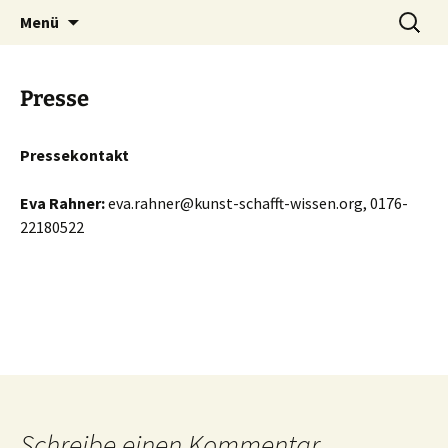
Klimakultur macht Schule
Zum
Suchen
Kunst schafft Wissen e.V.
Menü
Inhalt
nach:
springen
Presse
Pressekontakt
Eva Rahner:
eva.rahner@kunst-schafft-wissen.org, 0176-
22180522
Schreibe einen Kommentar