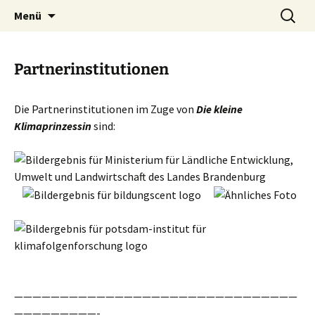
Klimakultur macht Schule
Zum
Suchen
Kunst schafft Wissen e.V.
Menü
Inhalt
nach:
springen
Partnerinstitutionen
Die Partnerinstitutionen im Zuge von
Die kleine
Klimaprinzessin
sind:
———————————————————————————————
—————————-