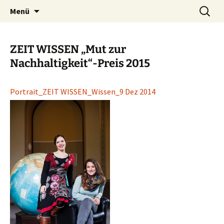
Klimakultur macht Schule
Zum
Suchen
Kunst schafft Wissen e.V.
Menü
Inhalt
nach:
springen
ZEIT WISSEN „Mut zur
Nachhaltigkeit“-Preis 2015
Portrait_ZEIT WISSEN_Wissen_9 Dez 2014